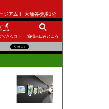
ージアム！
大涌谷徒歩1分
でできるコト
箱根火山みどころ