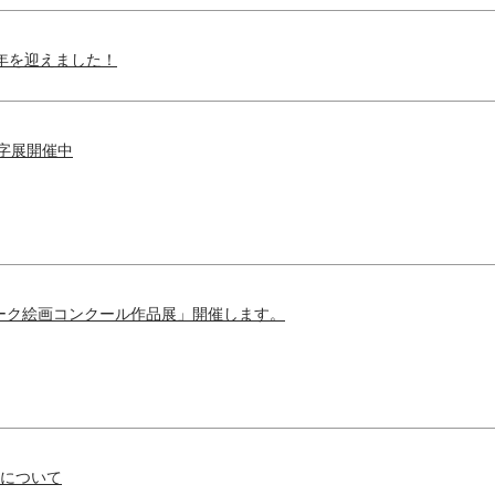
年を迎えました！
字展開催中
ーク絵画コンクール作品展」開催します。
示について